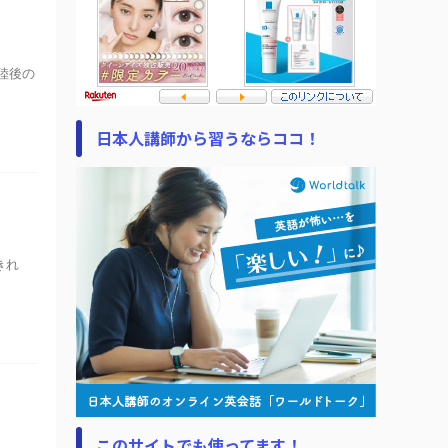
陸後の
日本人講師から習うならココ！
きれ
.
このサイトでも使ってます！