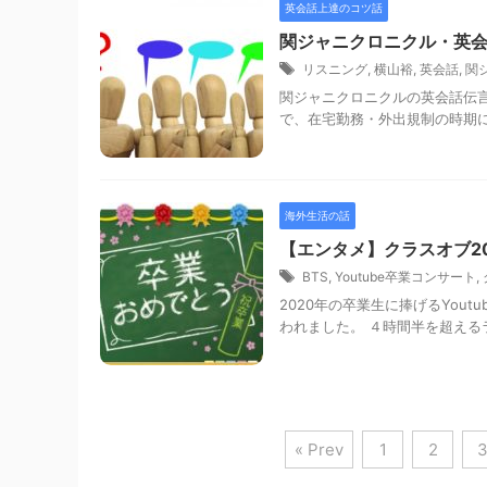
英会話上達のコツ話
関ジャニクロニクル・英
リスニング
,
横山裕
,
英会話
,
関
関ジャニクロニクルの英会話伝
で、在宅勤務・外出規制の時期に
海外生活の話
【エンタメ】クラスオブ2020・
BTS
,
Youtube卒業コンサート
,
2020年の卒業生に捧げるYout
われました。 ４時間半を超えるライブの
« Prev
1
2