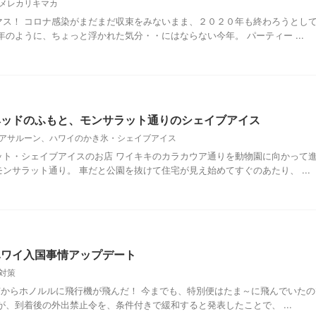
メレカリキマカ
マス！ コロナ感染がまだまだ収束をみないまま、２０２０年も終わろうとし
年のように、ちょっと浮かれた気分・・にはならない今年。 パーティー ...
ヘッドのふもと、モンサラット通りのシェイブアイス
アサルーン、ハワイのかき氷・シェイブアイス
ット・シェイブアイスのお店 ワイキキのカラカウア通りを動物園に向かって
ンサラット通り。 車だと公園を抜けて住宅が見え始めてすぐのあたり、 ...
ハワイ入国事情アップデート
対策
東京からホノルルに飛行機が飛んだ！ 今までも、特別便はたま～に飛んでいた
が、到着後の外出禁止令を、条件付きで緩和すると発表したことで、 ...