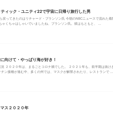
クティック・ユニティ22で宇宙に日帰り旅行した男
から戻ってきたのはリチャード・ブランソン氏 今朝のNBCニュースで流れた着
ちゃくちゃはしゃいでいましたね、ブランソン氏。彼はもともと、 ...
活に向けて・やっぱり海が好き！
況 ２０２０年は、まるごとコロナ禍でした。 ２０２１年も、前半期は抜け
チン接種が進む中、多くの州では、マスクが解禁されたり、レストランで ..
スマス２０２０年