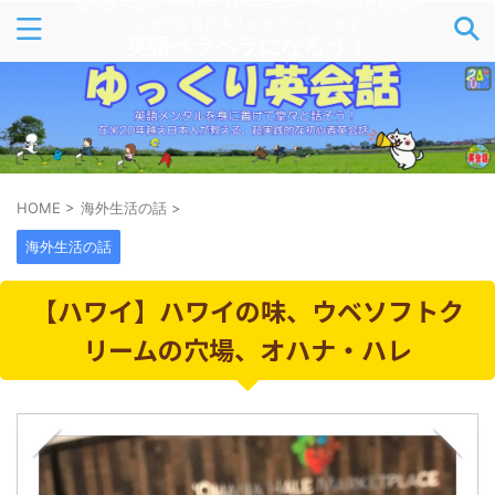
英会話・発音・文法・スピーキング・効果的な勉強法
を海外在住日本人がサポートします
英語ペラペラになろう！
HOME
>
海外生活の話
>
海外生活の話
【ハワイ】ハワイの味、ウベソフトク
リームの穴場、オハナ・ハレ