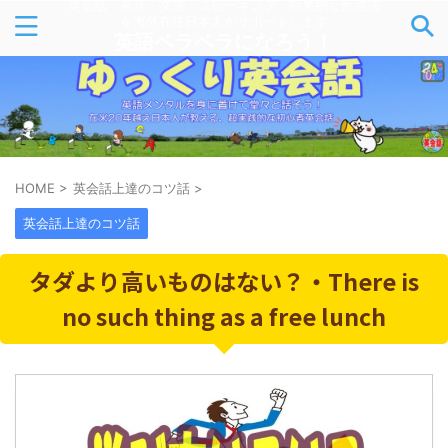
英会話・発音・文法・スピーキング・効果的な勉強法
を海外在住日本人がサポートします
英語ペラペラになろう！
HOME
>
英会話上達のコツ話
>
英会話上達のコツ話
タダより高いものはない？・There is
no such thing as a free lunch